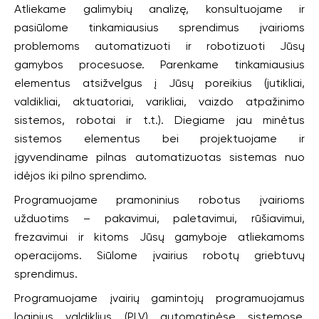
Atliekame galimybių analizę, konsultuojame ir
pasiūlome tinkamiausius sprendimus įvairioms
problemoms automatizuoti ir robotizuoti Jūsų
gamybos procesuose. Parenkame tinkamiausius
elementus atsižvelgus į Jūsų poreikius (jutikliai,
valdikliai, aktuatoriai, varikliai, vaizdo atpažinimo
sistemos, robotai ir t.t.). Diegiame jau minėtus
sistemos elementus bei projektuojame ir
įgyvendiname pilnas automatizuotas sistemas nuo
idėjos iki pilno sprendimo.
Programuojame pramoninius robotus įvairioms
užduotims – pakavimui, paletavimui, rūšiavimui,
frezavimui ir kitoms Jūsų gamyboje atliekamoms
operacijoms. Siūlome įvairius robotų griebtuvų
sprendimus.
Programuojame įvairių gamintojų programuojamus
loginius valdiklius (PLV) automatinėse sistemose,