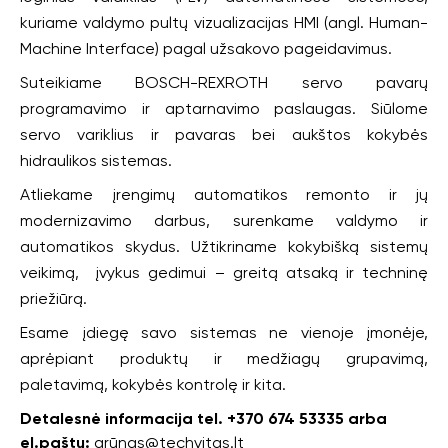
kuriame valdymo pultų vizualizacijas HMI (angl. Human-
Machine Interface) pagal užsakovo pageidavimus.
Suteikiame BOSCH-REXROTH servo pavarų
programavimo ir aptarnavimo paslaugas. Siūlome
servo variklius ir pavaras bei aukštos kokybės
hidraulikos sistemas.
Atliekame įrengimų automatikos remonto ir jų
modernizavimo darbus, surenkame valdymo ir
automatikos skydus. Užtikriname kokybišką sistemų
veikimą, įvykus gedimui – greitą atsaką ir techninę
priežiūrą.
Esame įdiegę savo sistemas ne vienoje įmonėje,
aprėpiant produktų ir medžiagų grupavimą,
paletavimą, kokybės kontrolę ir kita.
Detalesnė informacija tel. +370 674 53335 arba
el.paštu:
arūnas@techvitas.lt