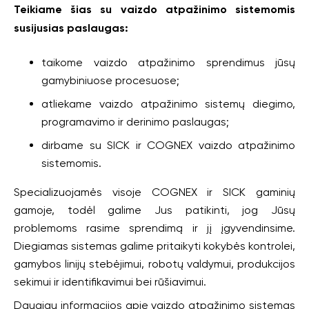
Teikiame šias su vaizdo atpažinimo sistemomis
susijusias paslaugas:
taikome vaizdo atpažinimo sprendimus jūsų
gamybiniuose procesuose;
atliekame vaizdo atpažinimo sistemų diegimo,
programavimo ir derinimo paslaugas;
dirbame su SICK ir COGNEX vaizdo atpažinimo
sistemomis.
Specializuojamės visoje COGNEX ir SICK gaminių
gamoje, todėl galime Jus patikinti, jog Jūsų
problemoms rasime sprendimą ir jį įgyvendinsime.
Diegiamas sistemas galime pritaikyti kokybės kontrolei,
gamybos linijų stebėjimui, robotų valdymui, produkcijos
sekimui ir identifikavimui bei rūšiavimui.
Daugiau informacijos apie vaizdo atpažinimo sistemas