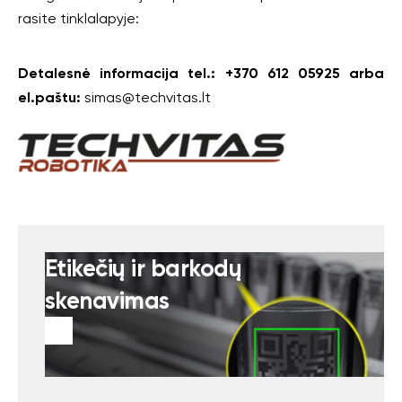
rasite tinklalapyje:
Detalesnė informacija tel.: +370 612 05925 arba
el.paštu:
simas@techvitas.lt
Etikečių ir barkodų
skenavimas