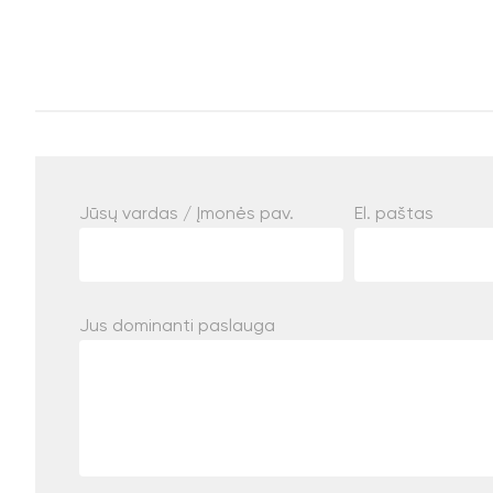
Jūsų vardas / Įmonės pav.
El. paštas
Jus dominanti paslauga