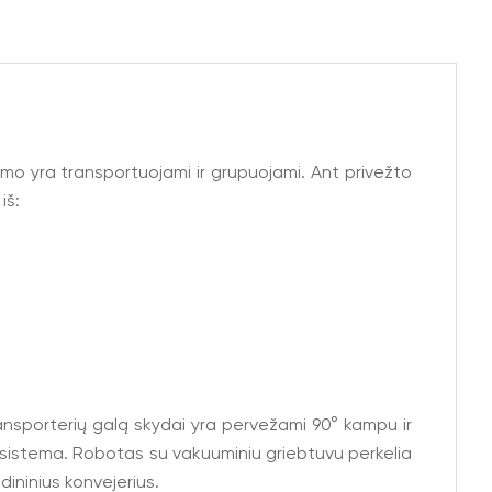
imo yra transportuojami ir grupuojami. Ant privežto
iš:
transporterių galą skydai yra pervežami 90° kampu ir
 sistema. Robotas su vakuuminiu griebtuvu perkelia
ininius konvejerius.