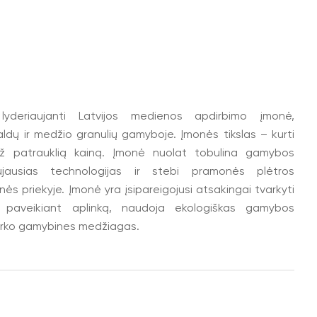
yderiaujanti Latvijos medienos apdirbimo įmonė,
aldų ir medžio granulių gamyboje. Įmonės tikslas – kurti
 patrauklią kainą. Įmonė nuolat tobulina gamybos
ausias technologijas ir stebi pramonės plėtros
nės priekyje. Įmonė yra įsipareigojusi atsakingai tvarkyti
ai paveikiant aplinką, naudoja ekologiškas gamybos
varko gamybines medžiagas.