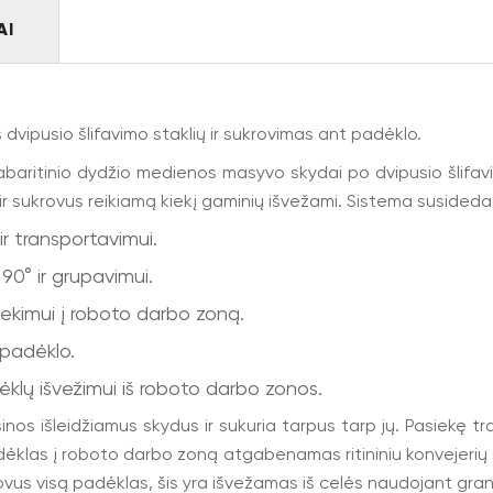
AI
pusio šlifavimo staklių ir sukrovimas ant padėklo.
abaritinio dydžio medienos masyvo skydai po dvipusio šlifav
r sukrovus reikiamą kiekį gaminių išvežami. Sistema susideda 
ir transportavimui.
90° ir grupavimui.
tiekimui į roboto darbo zoną.
 padėklo.
ėklų išvežimui iš roboto darbo zonos.
ašinos išleidžiamus skydus ir sukuria tarpus tarp jų. Pasiekę 
adėklas į roboto darbo zoną atgabenamas ritininiu konvejerių
vus visą padėklas, šis yra išvežamas iš celės naudojant grand