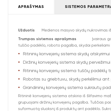
APRAŠYMAS
SISTEMOS PARAMETR
Užduotis
Medienos masyvo skydų nukrovimas iš dvi
Trumpas sistemos aprašymas
Įvairaus g
tuščio padėklo, roboto pagalba, skydai perkeliami i
Ritininių konvejerių sistema skydų atskyrimui 
Diržinių konvejerių sistema skydų pervežimui 
Ritininių konvejerių sistema tuščių padėklų 
Robotas su griebtuvu, skydų perkėlimui ant
Grandininių konvejerių sistema sukrautų pad
Ritininė konvejerių sistema atskiria iš šlifavimo m
grupuojami diržinių konvejerių pagalba. Tuščias p
suformuotą sluoksnį iš produktų ant padėklo. Sukro