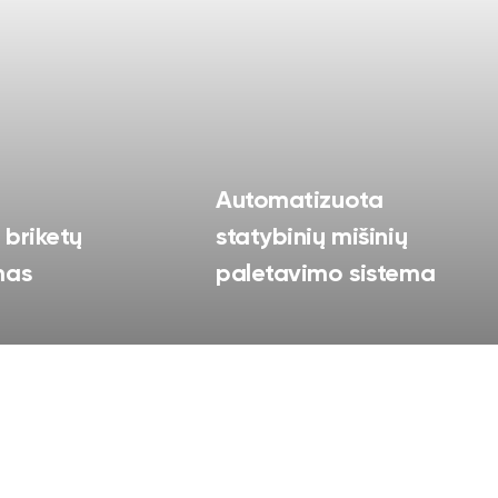
Automatizuota
briketų
statybinių mišinių
mas
paletavimo sistema