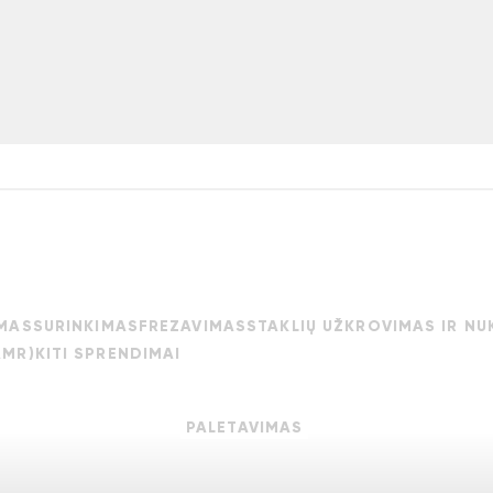
MAS
SURINKIMAS
FREZAVIMAS
STAKLIŲ UŽKROVIMAS IR N
AMR)
KITI SPRENDIMAI
PALETAVIMAS