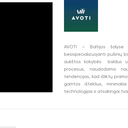
AVOTI – Baltijos šalyse l
besispecializuojanti pušinių b
aukštos kokybės baldus už
procesus, naudodama nauj
tendencijas, kad išliktų pramo
gamtos išteklius, minimali
technologijas ir atsakingai t