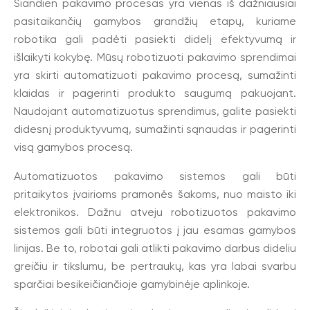
Šiandien pakavimo procesas yra vienas iš dažniausiai
pasitaikančių gamybos grandžių etapų, kuriame
robotika gali padėti pasiekti didelį efektyvumą ir
išlaikyti kokybę. Mūsų robotizuoti pakavimo sprendimai
yra skirti automatizuoti pakavimo procesą, sumažinti
klaidas ir pagerinti produkto saugumą pakuojant.
Naudojant automatizuotus sprendimus, galite pasiekti
didesnį produktyvumą, sumažinti sąnaudas ir pagerinti
visą gamybos procesą.
Automatizuotos pakavimo sistemos gali būti
pritaikytos įvairioms pramonės šakoms, nuo maisto iki
elektronikos. Dažnu atveju robotizuotos pakavimo
sistemos gali būti integruotos į jau esamas gamybos
linijas. Be to, robotai gali atlikti pakavimo darbus dideliu
greičiu ir tikslumu, be pertraukų, kas yra labai svarbu
sparčiai besikeičiančioje gamybinėje aplinkoje.