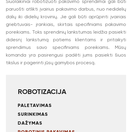
Šiuolaikiniai robotizuoti pakavimo sprendimai gali būti
paruošti atlikti įvairius pakavimo darbus, nuo nedidelių
dalių iki didelių krovinių. Jie gali būti aprūpinti įvairiais
griebtuvais- įrankiais, skirtais specifiniams pakavimo
poreikiams. Toks sprendinių lankstumas leidžia pasiekti
didesnį lankstumą patiems klientams ir pritaikyti
sprendimus savo specifiniams poreikiams. Mūsų
komanda yra pasirengusi padėti jums pasiekti šiuos
tikslus ir pagerinti jūsų gamybos procesą.
ROBOTIZACIJA
PALETAVIMAS
SURINKIMAS
DAŽYMAS
ROBOTINIS PAKAVIMAS